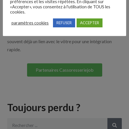
Nos solutions entreprises
préférences et les visites répétées. En cliquant sur
«Accepter», vous consentez à l'utilisation de TOUS les
cookies.
Découvrez nos partenaires ! Moteurs de recherches,
paramètres cookies
REFUSER
ACCEPTER
multidiffuseurs, sites payant… nombreux sont nos
partenaires. Si vous travaillez avec un ATS nous avons
souvent déjà un lien avec le vôtre pour une intégration
rapide.
Partenaires Cassoresseriejob
Toujours perdu ?