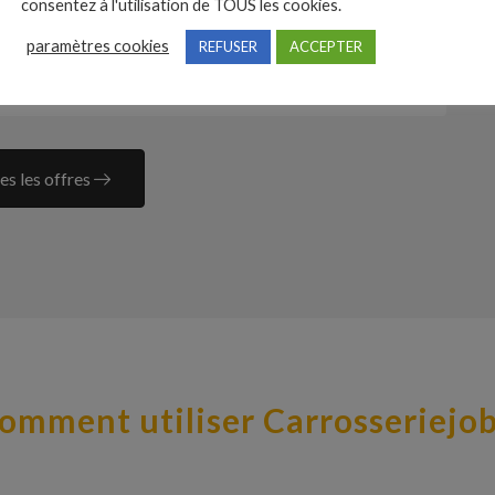
consentez à l'utilisation de TOUS les cookies.
Voir l'offre
paramètres cookies
REFUSER
ACCEPTER
rente
es les offres
omment utiliser Carrosseriejob