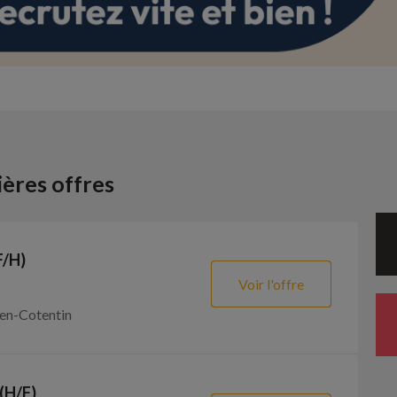
ères offres
F/H)
Voir l'offre
en-Cotentin
(H/F)