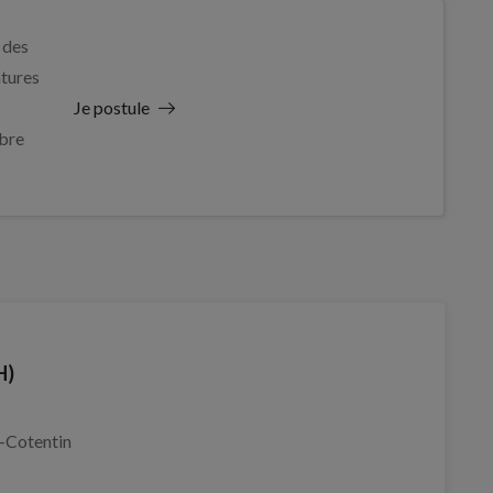
 des
tures
Je postule
bre
H)
-Cotentin