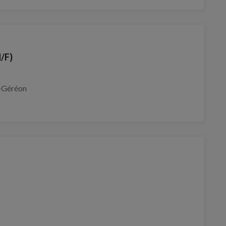
H/F)
-Géréon