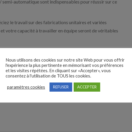
semi-automatique sont indispensables pour réussir sur ce
ez le travail sur des fabrications unitaires et variées
l et votre capacité à travailler en équipe seront de véritables
 solide, un cadre clair et une reconnaissance à la hauteur de
t-e Fidérim vous rappelle sous 48h si votre profil fait tilt !
Nous utilisons des cookies sur notre site Web pour vous offrir
l'expérience la plus pertinente en mémorisant vos préférences
et les visites répétées. En cliquant sur «Accepter», vous
consentez à l'utilisation de TOUS les cookies.
paramètres cookies
REFUSER
ACCEPTER