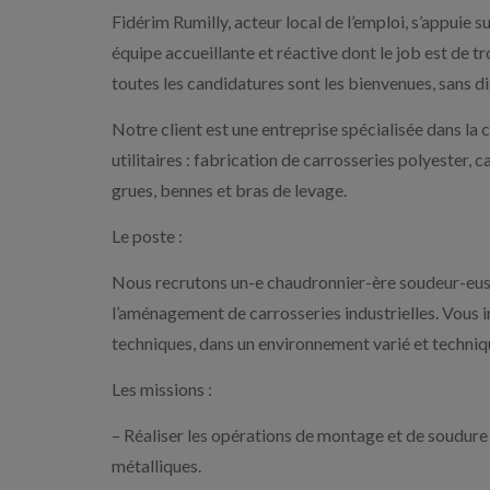
Fidérim Rumilly, acteur local de l’emploi, s’appuie 
équipe accueillante et réactive dont le job est de tr
toutes les candidatures sont les bienvenues, sans disti
Notre client est une entreprise spécialisée dans la 
utilitaires : fabrication de carrosseries polyester,
grues, bennes et bras de levage.
Le poste :
Nous recrutons un-e chaudronnier-ère soudeur-euse p
l’aménagement de carrosseries industrielles. Vous in
techniques, dans un environnement varié et techniq
Les missions :
– Réaliser les opérations de montage et de soudur
métalliques.