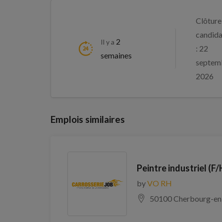
Clôture
candida
2
Il y a
: 22
semaines
septem
2026
Emplois similaires
Peintre industriel (F/
by
VO RH
50100 Cherbourg-en