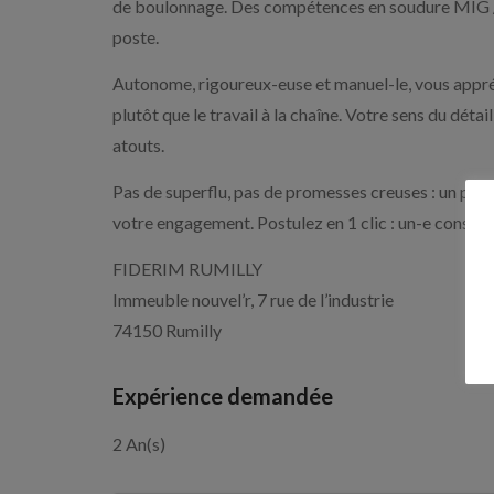
de boulonnage. Des compétences en soudure MIG / 
poste.
Autonome, rigoureux-euse et manuel-le, vous appréci
plutôt que le travail à la chaîne. Votre sens du détai
atouts.
Pas de superflu, pas de promesses creuses : un poste
votre engagement. Postulez en 1 clic : un-e consultan
FIDERIM RUMILLY
Immeuble nouvel’r, 7 rue de l’industrie
74150 Rumilly
Expérience demandée
2 An(s)