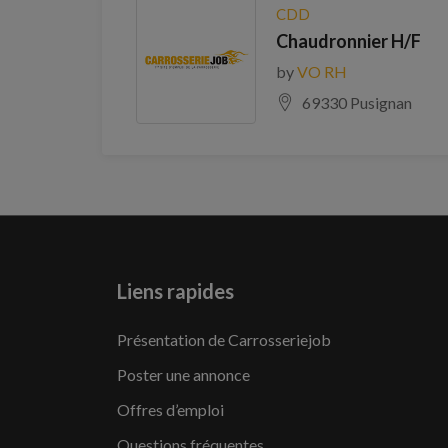
CDD
Chaudronnier H/F
by
VO RH
69330 Pusignan
Liens rapides
Présentation de Carrosseriejob
Poster une annonce
Offres d’emploi
Questions fréquentes