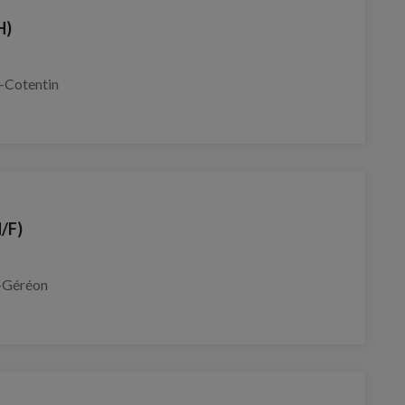
H)
-Cotentin
H/F)
-Géréon