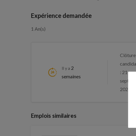
Expérience demandée
1 An(s)
Clôture
candida
2
Il y a
: 21
semaines
septem
2026
Emplois similaires