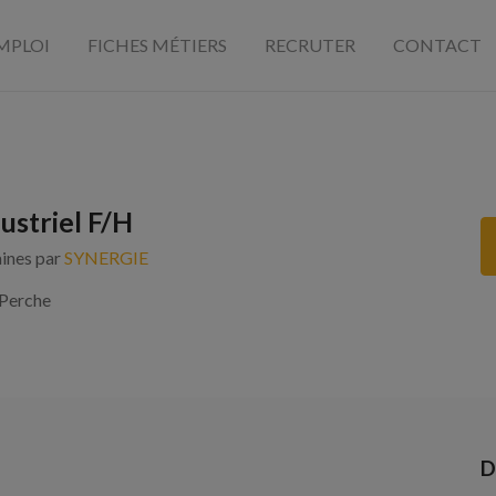
MPLOI
FICHES MÉTIERS
RECRUTER
CONTACT
ustriel F/H
aines par
SYNERGIE
Perche
D