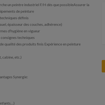
rche un peintre industriel F/H dès que possibleAssurer la
uipements de peinture
techniques définis
isuel, épaisseur des couches, adhérence)
ormes d’hygiène en vigueur
s consignes techniques
 de qualité des produits finis Expérience en peinture
 cabine, etc.)
vantages Synergie:
enfants…)