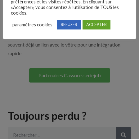
Nos solutions entreprises
préférences et les visites répétées. En cliquant sur
«Accepter», vous consentez à l'utilisation de TOUS les
cookies.
Découvrez nos partenaires ! Moteurs de recherches,
paramètres cookies
REFUSER
ACCEPTER
multidiffuseurs, sites payant… nombreux sont nos
partenaires. Si vous travaillez avec un ATS nous avons
souvent déjà un lien avec le vôtre pour une intégration
rapide.
Partenaires Cassoresseriejob
Toujours perdu ?