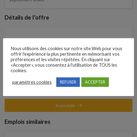
Détails de l’offre
Entreprise qui propose l'emploi
MILLAUTO LOSANGE HAGUENAU
Nous utilisons des cookies sur notre site Web pour vous
offrir l'expérience la plus pertinente en mémorisant vos
préférences et les visites répétées. En cliquant sur
Référence
«Accepter», vous consentez à l'utilisation de TOUS les
cookies.
211MYQY
paramètres cookies
REFUSER
ACCEPTER
Clôture des candidatures : 20 septembre 2026
Je postule
Emplois similaires