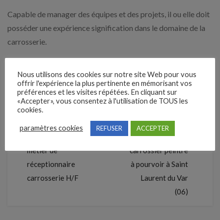
Capable de manager des équipes et des projets, il ou elle doit
posséder une expérience signification dans le domaine de la
carrosserie.
Pour en savoir plus sur ce poste passionnant et postuler,
Nous utilisons des cookies sur notre site Web pour vous
rendez-vous directement sur l’offre
.
offrir l'expérience la plus pertinente en mémorisant vos
préférences et les visites répétées. En cliquant sur
«Accepter», vous consentez à l'utilisation de TOUS les
cookies.
Précédent
Suivant
paramètres cookies
REFUSER
ACCEPTER
Zoom…sur le
Un poste de
métier de
carrossier peintre
réceptionnaire
à pourvoir à Saint
carrosserie H/F
Laurent du Var
(06)