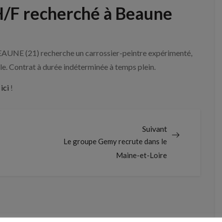
 H/F recherché à Beaune
EAUNE (21) recherche un carrossier-peintre expérimenté,
le. Contrat à durée indéterminée à temps plein.
ici
!
Suivant
Le groupe Gemy recrute dans le
Maine-et-Loire