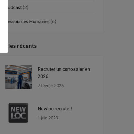
Podcast
(2)
Ressources Humaines
(6)
rticles récents
Recruter un carrossier en
2026 :
7 février 2026
Newloc recrute !
1 juin 2023