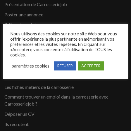
Présentation de Carrosseriejob
Poster une annonce
Offres d’emploi
Nous utilisons des cookies sur notre site Web pour vous
Questions fréquentes
offrir l'expérience la plus pertinente en mémorisant vos
préférences et les visites répétées. En cliquant sur
Blog
«Accepter», vous consentez à l'utilisation de TOUS les
cookies.
Contact
paramètres cookies
REFUSER
ACCEPTER
Candidats
Les fiches métiers de la carrosserie
Comment trouver un emploi dans la carrosserie avec
Carrosseriejob ?
Déposer un CV
Ils recrutent