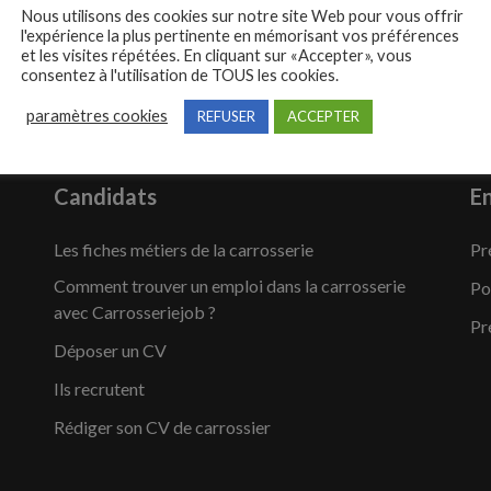
Nous utilisons des cookies sur notre site Web pour vous offrir
l'expérience la plus pertinente en mémorisant vos préférences
et les visites répétées. En cliquant sur «Accepter», vous
consentez à l'utilisation de TOUS les cookies.
paramètres cookies
REFUSER
ACCEPTER
Candidats
En
Les fiches métiers de la carrosserie
Pr
Comment trouver un emploi dans la carrosserie
Po
avec Carrosseriejob ?
Pr
Déposer un CV
Ils recrutent
Rédiger son CV de carrossier