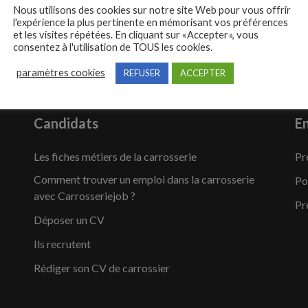
Nous utilisons des cookies sur notre site Web pour vous offrir
l'expérience la plus pertinente en mémorisant vos préférences
et les visites répétées. En cliquant sur «Accepter», vous
consentez à l'utilisation de TOUS les cookies.
paramètres cookies
REFUSER
ACCEPTER
Candidats
En
Les fiches métiers de la carrosserie
Pr
Comment trouver un emploi dans la carrosserie
Po
avec Carrosseriejob ?
Pr
Déposer un CV
Ils recrutent
Rédiger son CV de carrossier