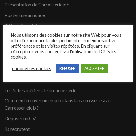
Présentation de Carrosseriejob
Poster une annonce
Offres d’emploi
Nous utilisons des cookies sur notre site Web pour vous
Questions fréquentes
offrir l'expérience la plus pertinente en mémorisant vos
préférences et les visites répétées. En cliquant sur
Blog
«Accepter», vous consentez à l'utilisation de TOUS les
cookies.
Contact
paramètres cookies
REFUSER
ACCEPTER
Candidats
Les fiches métiers de la carrosserie
Comment trouver un emploi dans la carrosserie avec
Carrosseriejob ?
Déposer un CV
Ils recrutent