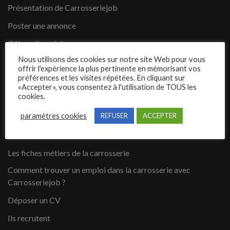
Présentation de Carrosseriejob
Poster une annonce
Offres d’emploi
Nous utilisons des cookies sur notre site Web pour vous
Questions fréquentes
offrir l'expérience la plus pertinente en mémorisant vos
préférences et les visites répétées. En cliquant sur
Blog
«Accepter», vous consentez à l'utilisation de TOUS les
cookies.
Contact
paramètres cookies
REFUSER
ACCEPTER
Candidats
Les fiches métiers de la carrosserie
Comment trouver un emploi dans la carrosserie avec
Carrosseriejob ?
Déposer un CV
Ils recrutent