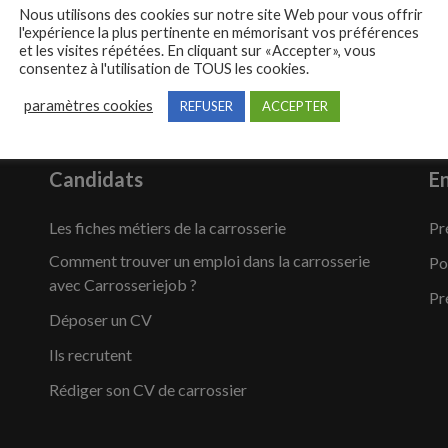
Nous utilisons des cookies sur notre site Web pour vous offrir
l'expérience la plus pertinente en mémorisant vos préférences
et les visites répétées. En cliquant sur «Accepter», vous
consentez à l'utilisation de TOUS les cookies.
paramètres cookies
REFUSER
ACCEPTER
Candidats
En
Les fiches métiers de la carrosserie
Pr
Comment trouver un emploi dans la carrosserie
Po
avec Carrosseriejob ?
Pr
Déposer un CV
Ils recrutent
Rédiger son CV de carrossier