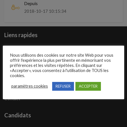
Depuis
2018-10-17 10:15:34
Liens rapides
Présentation de Carrosseriejob
Nous utilisons des cookies sur notre site Web pour vous
Poster une annonce
offrir l'expérience la plus pertinente en mémorisant vos
préférences et les visites répétées. En cliquant sur
Offres d’emploi
«Accepter», vous consentez à l'utilisation de TOUS les
cookies.
Questions fréquentes
paramètres cookies
REFUSER
ACCEPTER
Blog
Contact
Candidats