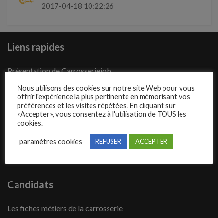
2017-04-18 10:22:26
Liens rapides
Présentation de Carrosseriejob
Poster une annonce
Nous utilisons des cookies sur notre site Web pour vous
offrir l'expérience la plus pertinente en mémorisant vos
Offres d’emploi
préférences et les visites répétées. En cliquant sur
«Accepter», vous consentez à l'utilisation de TOUS les
Questions fréquentes
cookies.
Blog
paramètres cookies
REFUSER
ACCEPTER
Contact
Candidats
Les fiches métiers de la carrosserie