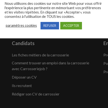
Nous utilisons des cookies sur notre site Web pour vous offrir
l'expérience la plus pertinente en mémorisant vos préférences
et les visites répétées. En cliquant sur «Accepter», vous
consentez à l'utilisation de TOUS les cookies.
paramètres cookies
REFUSER
ACCEPTER
Candidats
En
Les fiches métiers de la carrosserie
Pr
Comment trouver un emploi dans la carrosserie
Po
avec Carrosseriejob ?
Pr
Déposer un CV
Ils recrutent
Rédiger son CV de carrossier