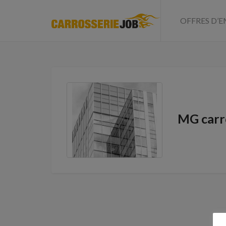
OFFRES D’E
MG carr