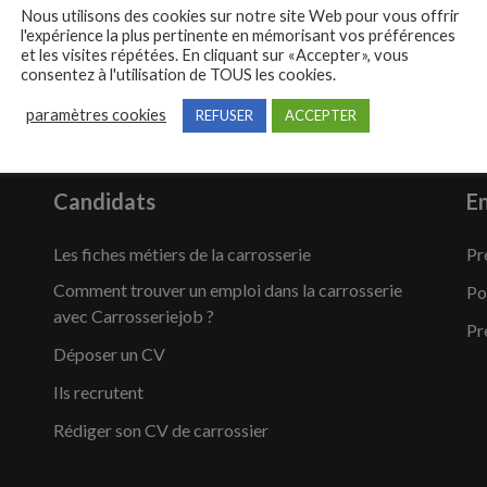
Nous utilisons des cookies sur notre site Web pour vous offrir
l'expérience la plus pertinente en mémorisant vos préférences
et les visites répétées. En cliquant sur «Accepter», vous
consentez à l'utilisation de TOUS les cookies.
paramètres cookies
REFUSER
ACCEPTER
Candidats
En
Les fiches métiers de la carrosserie
Pr
Comment trouver un emploi dans la carrosserie
Po
avec Carrosseriejob ?
Pr
Déposer un CV
Ils recrutent
Rédiger son CV de carrossier