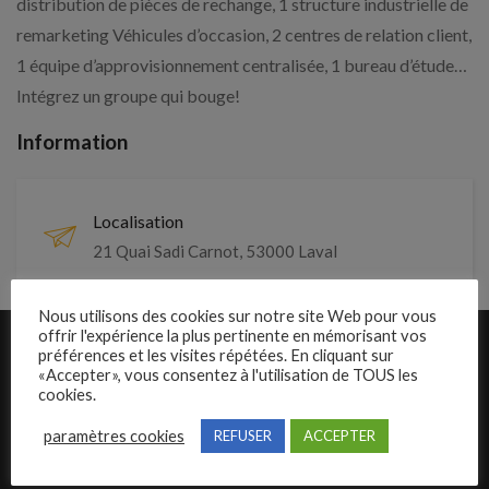
distribution de pièces de rechange, 1 structure industrielle de
remarketing Véhicules d’occasion, 2 centres de relation client,
1 équipe d’approvisionnement centralisée, 1 bureau d’étude…
Intégrez un groupe qui bouge!
Information
Localisation
21 Quai Sadi Carnot, 53000 Laval
Nous utilisons des cookies sur notre site Web pour vous
offrir l'expérience la plus pertinente en mémorisant vos
Liens rapides
préférences et les visites répétées. En cliquant sur
«Accepter», vous consentez à l'utilisation de TOUS les
Présentation de Carrosseriejob
cookies.
Poster une annonce
paramètres cookies
REFUSER
ACCEPTER
Offres d’emploi