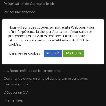
Présentation de Carrosseriejob
Poster une annonce
Offres d’emploi
Nous utilisons des cookies sur notre site Web pour vous
Questions fréquentes
offrir l'expérience la plus pertinente en mémorisant vos
préférences et les visites répétées. En cliquant sur
Blog
«Accepter», vous consentez à l'utilisation de TOUS les
cookies.
Contact
paramètres cookies
REFUSER
ACCEPTER
Candidats
Les fiches métiers de la carrosserie
Comment trouver un emploi dans la carrosserie avec
Carrosseriejob ?
Déposer un CV
Ils recrutent