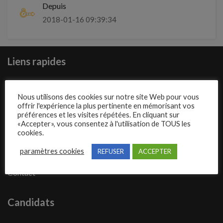
Depuis
2018-01-16 09:39:34
Liens rapides
Présentation de Carrosseriejob
Nous utilisons des cookies sur notre site Web pour vous
Poster une annonce
offrir l'expérience la plus pertinente en mémorisant vos
préférences et les visites répétées. En cliquant sur
Offres d’emploi
«Accepter», vous consentez à l'utilisation de TOUS les
cookies.
Questions fréquentes
paramètres cookies
REFUSER
ACCEPTER
Blog
Contact
Candidats