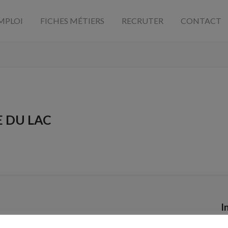
MPLOI
FICHES MÉTIERS
RECRUTER
CONTACT
 DU LAC
I