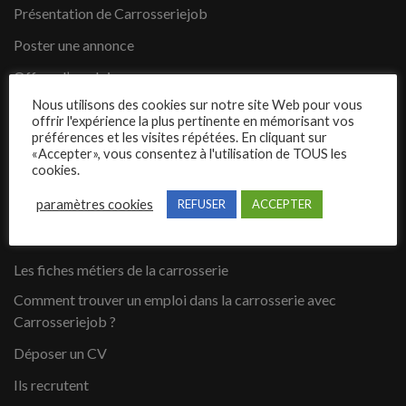
Présentation de Carrosseriejob
Poster une annonce
Offres d’emploi
Nous utilisons des cookies sur notre site Web pour vous
Questions fréquentes
offrir l'expérience la plus pertinente en mémorisant vos
préférences et les visites répétées. En cliquant sur
Blog
«Accepter», vous consentez à l'utilisation de TOUS les
cookies.
Contact
paramètres cookies
REFUSER
ACCEPTER
Candidats
Les fiches métiers de la carrosserie
Comment trouver un emploi dans la carrosserie avec
Carrosseriejob ?
Déposer un CV
Ils recrutent