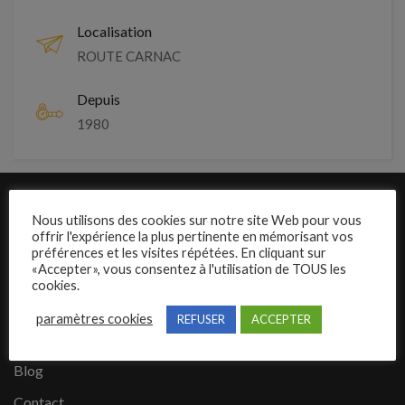
Localisation
ROUTE CARNAC
Depuis
1980
Liens rapides
Nous utilisons des cookies sur notre site Web pour vous
offrir l'expérience la plus pertinente en mémorisant vos
Présentation de Carrosseriejob
préférences et les visites répétées. En cliquant sur
«Accepter», vous consentez à l'utilisation de TOUS les
Poster une annonce
cookies.
Offres d’emploi
paramètres cookies
REFUSER
ACCEPTER
Questions fréquentes
Blog
Contact