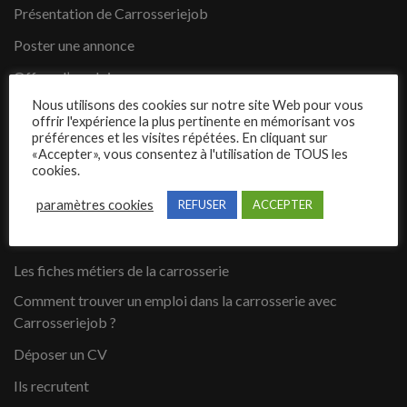
Présentation de Carrosseriejob
Poster une annonce
Offres d’emploi
Nous utilisons des cookies sur notre site Web pour vous
Questions fréquentes
offrir l'expérience la plus pertinente en mémorisant vos
préférences et les visites répétées. En cliquant sur
Blog
«Accepter», vous consentez à l'utilisation de TOUS les
cookies.
Contact
paramètres cookies
REFUSER
ACCEPTER
Candidats
Les fiches métiers de la carrosserie
Comment trouver un emploi dans la carrosserie avec
Carrosseriejob ?
Déposer un CV
Ils recrutent