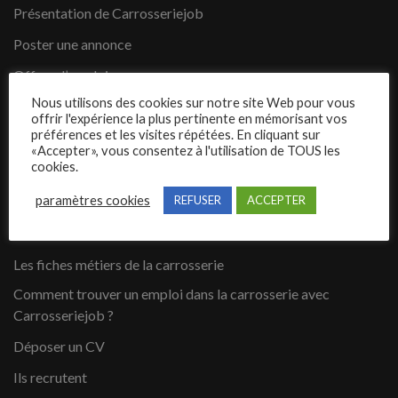
Présentation de Carrosseriejob
Poster une annonce
Offres d’emploi
Nous utilisons des cookies sur notre site Web pour vous
Questions fréquentes
offrir l'expérience la plus pertinente en mémorisant vos
préférences et les visites répétées. En cliquant sur
Blog
«Accepter», vous consentez à l'utilisation de TOUS les
cookies.
Contact
paramètres cookies
REFUSER
ACCEPTER
Candidats
Les fiches métiers de la carrosserie
Comment trouver un emploi dans la carrosserie avec
Carrosseriejob ?
Déposer un CV
Ils recrutent