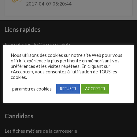
2017-04-07 05:20:44
Liens rapides
Présentation de Carrosseriejob
Poster une annonce
Nous utilisons des cookies sur notre site Web pour vous
offrir l'expérience la plus pertinente en mémorisant vos
Offres d’emploi
préférences et les visites répétées. En cliquant sur
«Accepter», vous consentez à l'utilisation de TOUS les
Questions fréquentes
cookies.
Blog
paramètres cookies
REFUSER
ACCEPTER
Contact
Candidats
Les fiches métiers de la carrosserie