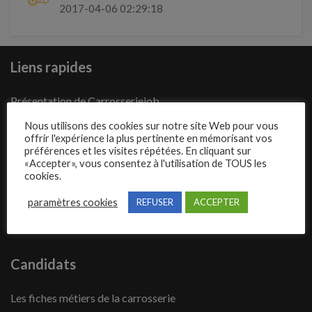
2017-04-06 02:29:18
Liens rapides
Présentation de Carrosseriejob
Poster une annonce
Nous utilisons des cookies sur notre site Web pour vous
offrir l'expérience la plus pertinente en mémorisant vos
Offres d’emploi
préférences et les visites répétées. En cliquant sur
«Accepter», vous consentez à l'utilisation de TOUS les
Questions fréquentes
cookies.
Blog
paramètres cookies
REFUSER
ACCEPTER
Contact
Candidats
Les fiches métiers de la carrosserie