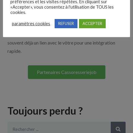
Nos solutions entreprises
préférences et les visites répétées. En cliquant sur
«Accepter», vous consentez à l'utilisation de TOUS les
cookies.
Découvrez nos partenaires ! Moteurs de recherches,
paramètres cookies
REFUSER
ACCEPTER
multidiffuseurs, sites payant… nombreux sont nos
partenaires. Si vous travaillez avec un ATS nous avons
souvent déjà un lien avec le vôtre pour une intégration
rapide.
Partenaires Cassoresseriejob
Toujours perdu ?