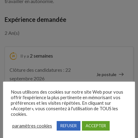
travailler en autonomie.
Expérience demandée
2 An(s)
2 semaines
Il y a
Clôture des candidatures : 22
Je postule
septembre 2026
Nous utilisons des cookies sur notre site Web pour vous
Détails de l’offre
offrir l'expérience la plus pertinente en mémorisant vos
préférences et les visites répétées. En cliquant sur
«Accepter», vous consentez à l'utilisation de TOUS les
cookies.
Entreprise qui propose l'emploi
paramètres cookies
REFUSER
ACCEPTER
ALLIANCE EMPLOI