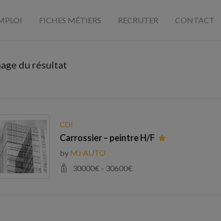
MPLOI
FICHES MÉTIERS
RECRUTER
CONTACT
hage du résultat
CDI
Carrossier – peintre H/F
by
MJ AUTO
30000
€ -
30600
€