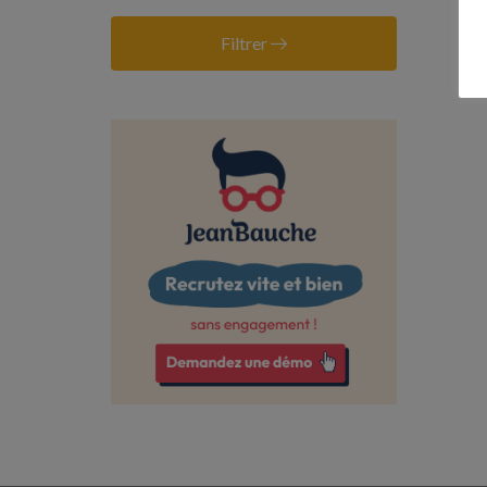
Calvados
Cantal
Filtrer
Charente-Maritime
Corrèze
Deux-Sèvres
Dordogne
Drôme
Eure
Eure-et-Loir
Finistère
Gironde
Haut-Rhin