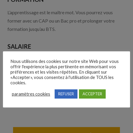
L’apprentissage est le maître mot. Vous pourrez vous
former avec un CAP ou un Bac pro et prolonger votre
formation jusqu’au BTS.
SALAIRE
Débutant au Smic.
Nous utilisons des cookies sur notre site Web pour vous
offrir l'expérience la plus pertinente en mémorisant vos
préférences et les visites répétées. En cliquant sur
EVOLUTION
«Accepter», vous consentez à l'utilisation de TOUS les
cookies.
Devenir chef d’atelier, ouvrir son propre atelier ou se
paramètres cookies
REFUSER
ACCEPTER
diriger vers la peinture artistique.