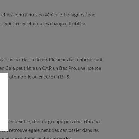
 et les contraintes du véhicule. Il diagnostique
emettre en état ou les changer. Il utilise
arrossier dès la 3ème. Plusieurs formations sont
r. Cela peut être un CAP, un Bac Pro, une licence
erie automobile ou encore un BTS.
rossier peintre, chef de groupe puis chef d’atelier
. On retrouve également des carrossier dans les
ent en tant que chef d’entreprise.