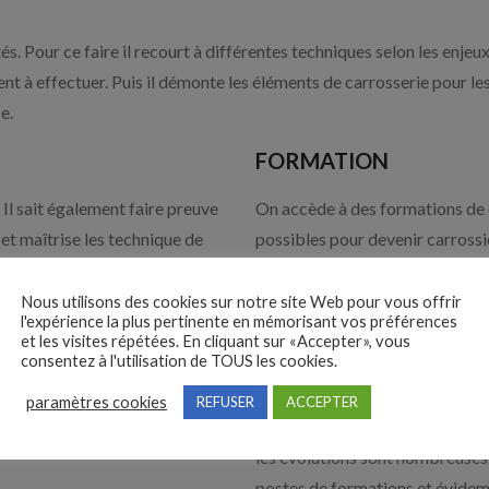
s. Pour ce faire il recourt à différentes techniques selon les enjeux
 à effectuer. Puis il démonte les éléments de carrosserie pour les r
e.
FORMATION
 Il sait également faire preuve
On accède à des formations de c
x et maîtrise les technique de
possibles pour devenir carrossie
apable de travailler le
Pro spécialisée dans la carross
 a des compétences en mécanique
Nous utilisons des cookies sur notre site Web pour vous offrir
l'expérience la plus pertinente en mémorisant vos préférences
e à réparer.
et les visites répétées. En cliquant sur «Accepter», vous
consentez à l'utilisation de TOUS les cookies.
EVOLUTIONS
paramètres cookies
REFUSER
ACCEPTER
 gagner en moyenne jusqu’à
Spécialiste d’une technique, car
les évolutions sont nombreuses
postes de formations et évidemm