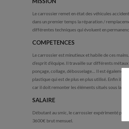
MISSION
Le carrossier remet en état des véhicules accidenté
dans un premier temps la réparation / remplacement
différentes techniques qui évoluent en permanenc
COMPETENCES
Le carrossier est minutieux et habile de ces mains.
d’esprit d’équipe. Il travaille sur différents métau
ponçage, collage, débosselage… Il est également c
plastique qui est de plus en plus utilisé. Enfin il
car il doit remonter les éléments situés sous la zon
SALAIRE
Débutant au smic, le carrossier expérimenté peut
3600€ brut mensuel.